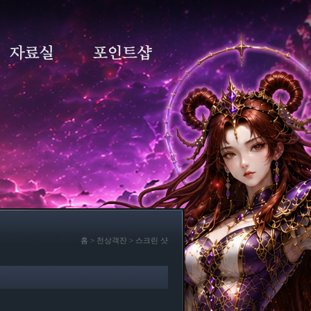
홈 > 천상객잔 > 스크린 샷