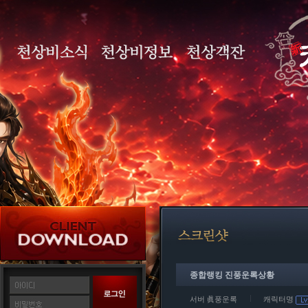
종합랭킹 진풍운록상황
서버 眞풍운록
캐릭터명