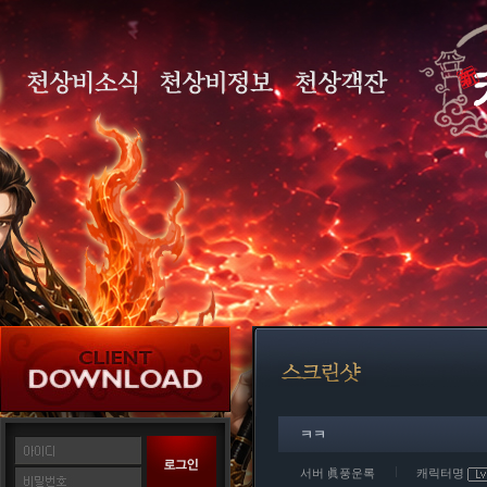
ㅋㅋ
서버 眞풍운록
캐릭터명