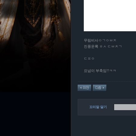
무림비사ㅇㄱㅇㅂㅈ
진풍운록 ㅎㅅ ㄷㅂㅊㄱ
ㄷㅍㅇ
요넘이 부축임!!ㅋㅋ