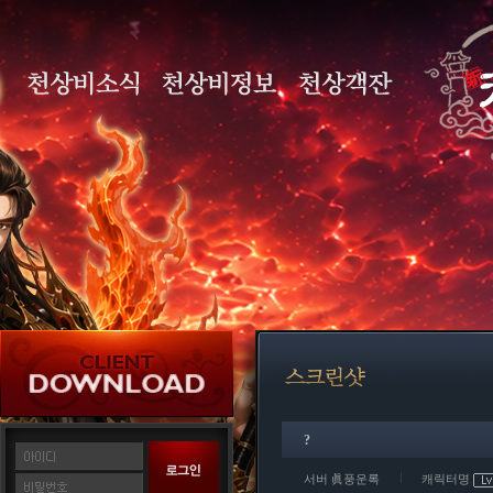
?
서버 眞풍운록
캐릭터명