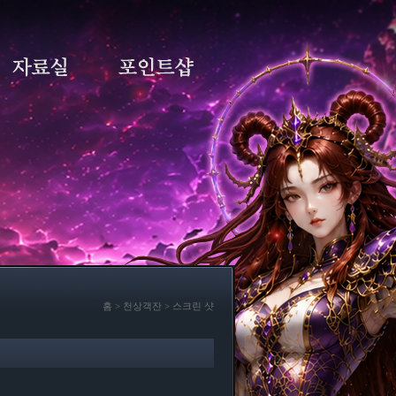
홈 > 천상객잔 > 스크린 샷