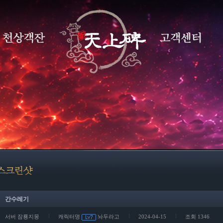
간수레기
서버 잠룡지몽
캐릭터명
놔두라고
2024-04-15
조회 1346