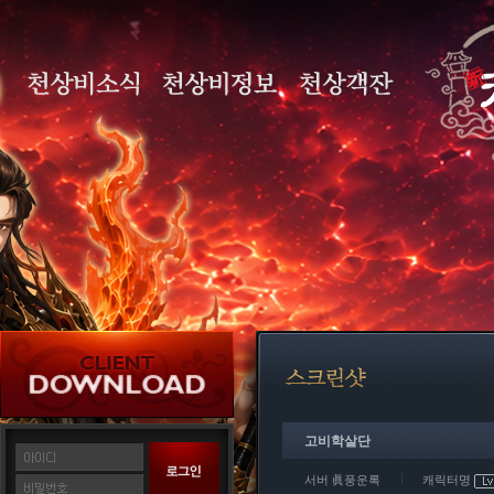
고비학살단
서버 眞풍운록
캐릭터명