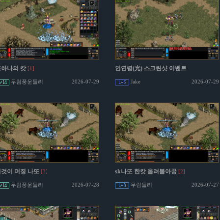
또하나의 캇
인연령(光) 스크린샷 이벤트
[1]
무림풍운둘리
2026-07-29
Jake
2026-07-29
것이 머졍 나또
sk나또 한캇 올려볼아꿍
[3]
[2]
무림풍운둘리
2026-07-28
무림둘리
2026-07-27