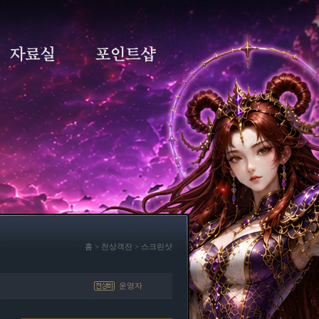
홈 > 천상객잔 > 스크린샷
운영자