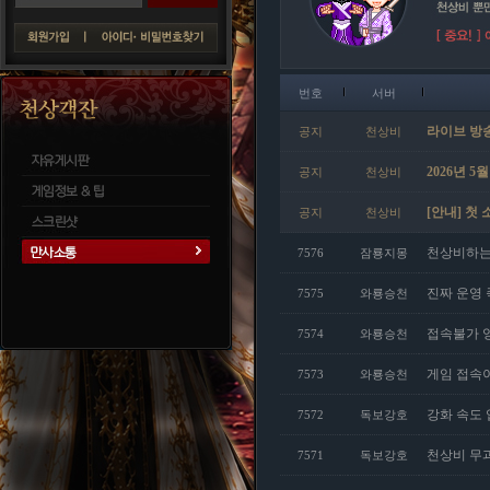
번호
서버
라이브 방송
공지
천상비
2026년 
공지
천상비
[안내] 첫
공지
천상비
천상비하는
7576
잠룡지몽
진짜 운영 
7575
와룡승천
접속불가 
7574
와룡승천
게임 접속
7573
와룡승천
강화 속도 업
7572
독보강호
천상비 무
7571
독보강호