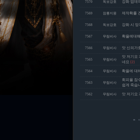
강화 업데
7570
독보강호
제작확률 
7569
잠룡지몽
강화 시 
7568
독보강호
확율에대해
7567
무림비사
앗 신의가
7566
무림비사
앗 저기요 
7565
무림비사
네요
[2]
확율에 대해
7564
무림비사
회피율 잠
7563
무림비사
쉽게 죽숩
앗 저기요 
7562
무림비사