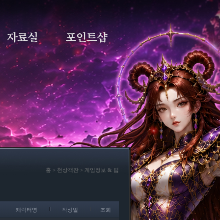
홈 > 천상객잔 > 게임정보 & 팁
캐릭터명
작성일
조회