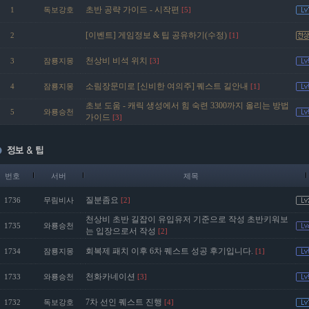
초반 공략 가이드 - 시작편
1
독보강호
[5]
[이벤트] 게임정보 & 팁 공유하기(수정)
2
[1]
천상비 비석 위치
3
잠룡지몽
[3]
소림장문미로 [신비한 여의주] 퀘스트 길안내
4
잠룡지몽
[1]
초보 도움 - 캐릭 생성에서 힘 숙련 3300까지 올리는 방법
5
와룡승천
가이드
[3]
번호
서버
제목
질분좀요
1736
무림비사
[2]
천상비 초반 길잡이 유입유저 기준으로 작성 초반키워보
1735
와룡승천
는 입장으로서 작성
[2]
회복제 패치 이후 6차 퀘스트 성공 후기입니다.
1734
잠룡지몽
[1]
천화카네이션
1733
와룡승천
[3]
7차 선인 퀘스트 진행
1732
독보강호
[4]