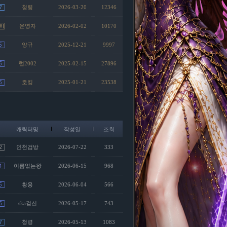
청령
2026-03-20
12346
운영자
2026-02-02
10170
양규
2025-12-21
9997
럽2002
2025-02-15
27896
호킹
2025-01-21
23538
캐릭터명
작성일
조회
인천검방
2026-07-22
333
이름없는왕
2026-06-15
968
황용
2026-06-04
566
ska검신
2026-05-17
743
청령
2026-05-13
1083