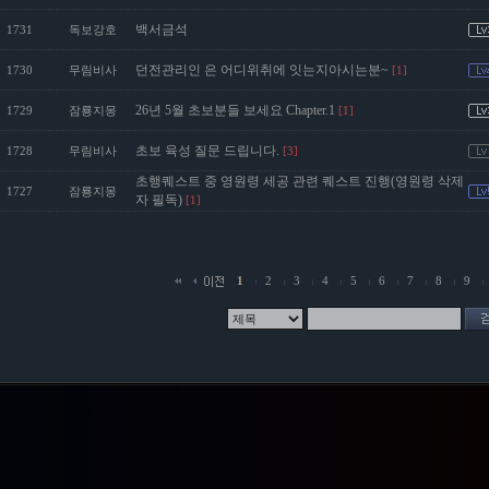
백서금석
1731
독보강호
던전관리인 은 어디위취에 잇는지아시는분~
1730
무림비사
[1]
26년 5월 초보분들 보세요 Chapter.1
1729
잠룡지몽
[1]
초보 육성 질문 드립니다.
1728
무림비사
[3]
초행퀘스트 중 영원령 세공 관련 퀘스트 진행(영원령 삭제
1727
잠룡지몽
자 필독)
[1]
1
2
3
4
5
6
7
8
9