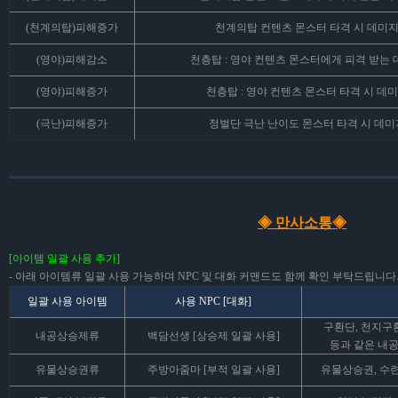
(천계의탑)피해증가
천계의탑 컨텐츠 몬스터 타격 시 데미지 
(영야)피해감소
천층탑 : 영야 컨텐츠 몬스터에게 피격 받는 데
(영야)피해증가
천층탑 : 영야 컨텐츠 몬스터 타격 시 데미지
(극난)피해증가
정벌단 극난 난이도 몬스터 타격 시 데미지
◈ 만사소통◈
[아이템 일괄 사용 추가]
- 아래 아이템류 일괄 사용 가능하며 NPC 및 대화 커맨드도 함께 확인 부탁드립니다
일괄 사용 아이템
사용 NPC [대화]
구환단, 천지구환
내공상승제류
백담선생 [상승제 일괄 사용]
등과 같은 내공
유물상승권류
주방아줌마 [부적 일괄 사용]
유물상승권, 수