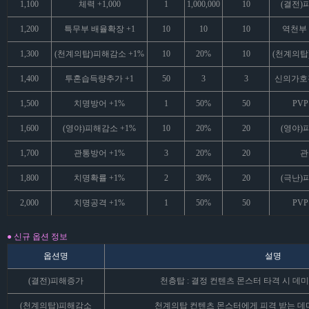
1,100
체력 +1,000
1
1,000,000
10
(결전)
1,200
특무부 배율확장 +1
10
10
10
역천부 
1,300
(천계의탑)피해감소 +1%
10
20%
10
(천계의탑
1,400
투혼습득량추가 +1
50
3
3
신의가호
1,500
치명방어 +1%
1
50%
50
PVP
1,600
(영야)피해감소 +1%
10
20%
20
(영야)
1,700
관통방어 +1%
3
20%
20
관
1,800
치명확률 +1%
2
30%
20
(극난)
2,000
치명공격 +1%
1
50%
50
PVP
● 신규 옵션 정보
옵션명
설명
(결전)피해증가
천층탑 : 결정 컨텐츠 몬스터 타격 시 데미지
(천계의탑)피해감소
천계의탑 컨텐츠 몬스터에게 피격 받는 데미지