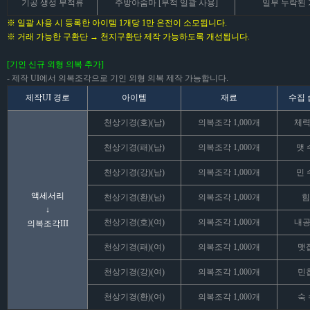
기공 생성 부적류
주방아줌마 [부적 일괄 사용]
일부 누락된 
※ 일괄 사용 시 등록한 아이템 1개당 1만 은전이 소모됩니다.
※ 거래 가능한 구환단 → 천지구환단 제작 가능하도록 개선됩니다.
[기인 신규 외형 의복 추가]
- 제작 UI에서 의복조각으로 기인 외형 의복 제작 가능합니다.
제작UI 경로
아이템
재료
수집 
천상기경(호)(남)
의복조각 1,000개
체력 
천상기경(패)(남)
의복조각 1,000개
맷 
천상기경(강)(남)
의복조각 1,000개
민 
액세서리
천상기경(환)(남)
의복조각 1,000개
힘
↓
천상기경(호)(여)
의복조각 1,000개
내공 
의복조각III
천상기경(패)(여)
의복조각 1,000개
맷집
천상기경(강)(여)
의복조각 1,000개
민첩
천상기경(환)(여)
의복조각 1,000개
숙 