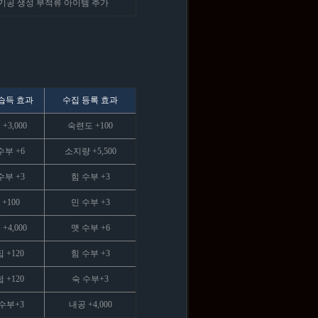
기공 생성 부적류 아이템 추가
습득 효과
수집 등록 효과
+3,000
숙련도 +100
수부 +6
소지량 +5,500
수부 +3
힘 수부 +3
 +100
민 수부 +3
+4,000
맷 수부 +6
 +120
힘 수부 +3
 +120
숙 수부+3
수부+3
내공 +4,000